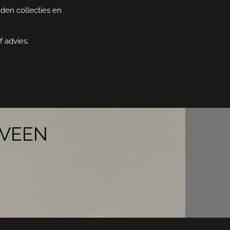
aden collecties en
 advies.
EVEEN