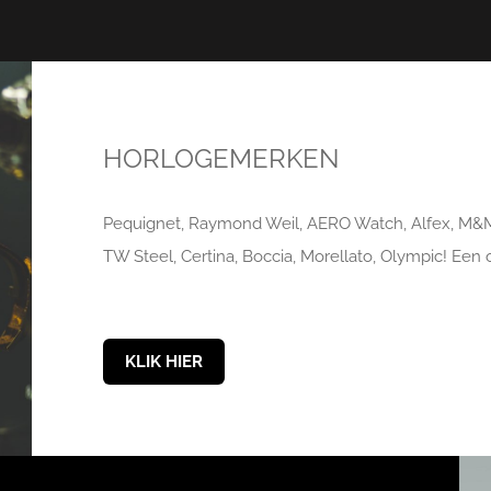
HORLOGEMERKEN
Pequignet, Raymond Weil, AERO Watch, Alfex, M&M
TW Steel, Certina, Boccia, Morellato, Olympic! Een 
KLIK HIER