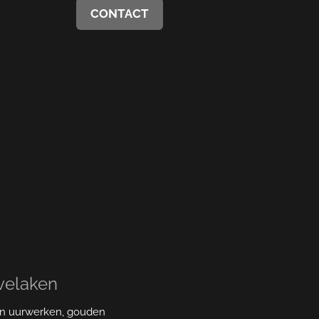
CONTACT
velaken
 aan uurwerken, gouden