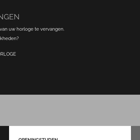
ANGEN
j van uw horloge te vervangen.
jkheden?
ORLOGE