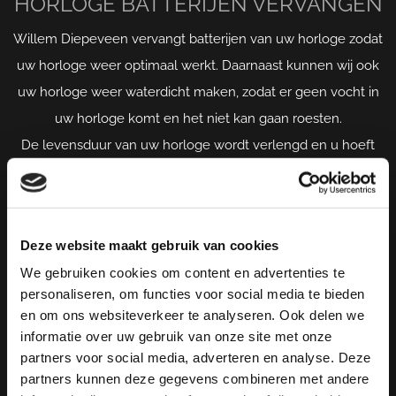
HORLOGE BATTERIJEN VERVANGEN
Willem Diepeveen vervangt batterijen van uw horloge zodat
uw horloge weer optimaal werkt. Daarnaast kunnen wij ook
uw horloge weer waterdicht maken, zodat er geen vocht in
uw horloge komt en het niet kan gaan roesten.
De levensduur van uw horloge wordt verlengd en u hoeft
zich geen zorgen te maken tijdens bijvoorbeeld het
afwassen of als het regent.
Meer informatie over een batterij van een horloge
Deze website maakt gebruik van cookies
vervangen?
We gebruiken cookies om content en advertenties te
personaliseren, om functies voor social media te bieden
en om ons websiteverkeer te analyseren. Ook delen we
CONTACT OPNEMEN
informatie over uw gebruik van onze site met onze
partners voor social media, adverteren en analyse. Deze
partners kunnen deze gegevens combineren met andere